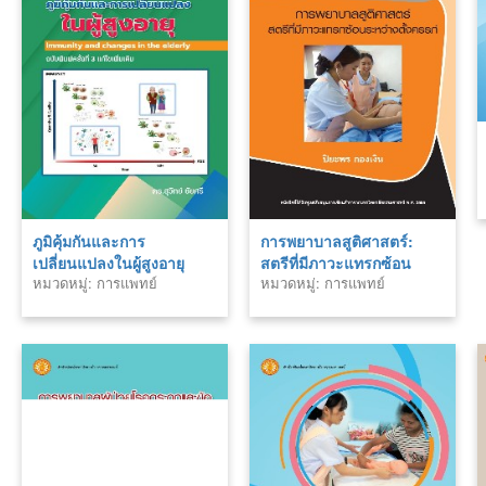
ภูมิคุ้มกันและการ
การพยาบาลสูติศาสตร์:
เปลี่ยนแปลงในผู้สูงอายุ
สตรีที่มีภาวะแทรกซ้อน
หมวดหมู่: การแพทย์
หมวดหมู่: การแพทย์
ระหว่างตั้งครรภ์